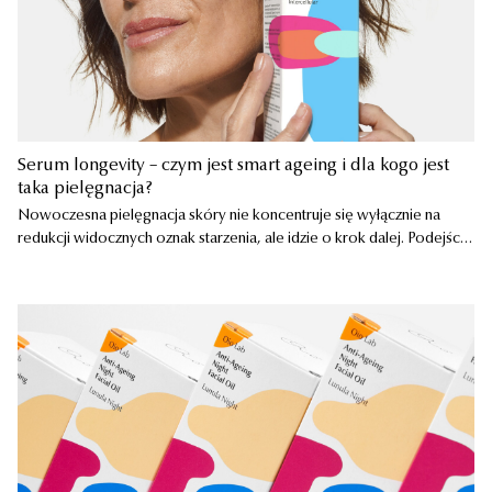
Serum longevity – czym jest smart ageing i dla kogo jest
taka pielęgnacja?
Nowoczesna pielęgnacja skóry nie koncentruje się wyłącznie na
INTERCELLULAR
289,90
zł
redukcji widocznych oznak starzenia, ale idzie o krok dalej. Podejście
Serum Longevity nowej generacji
longevity przesuwa uwagę z efektu widocznego na powierzchni
50 ml
skóry na procesy zachodzące […]
DODAJ
-
289,90
ZŁ
26 RECENZJI