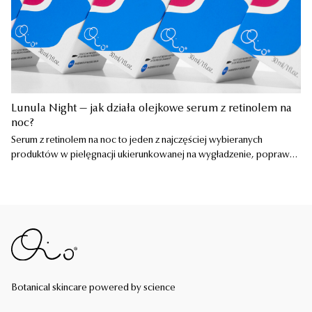
Lunula Night — jak działa olejkowe serum z retinolem na
noc?
Serum z retinolem na noc to jeden z najczęściej wybieranych
produktów w pielęgnacji ukierunkowanej na wygładzenie, poprawę
SUPERPAUSE
289,90
zł
struktury skóry i widoczne oznaki starzenia. Jego skuteczność nie
Krem regenerujący w okresie zmian hormonalnych
zależy jednak wyłącznie od […]
45 ml
DODAJ
-
289,90
ZŁ
24 RECENZJI
Botanical skincare powered by science