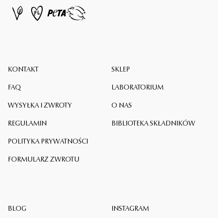
KONTAKT
SKLEP
FAQ
LABORATORIUM
WYSYŁKA I ZWROTY
O NAS
REGULAMIN
BIBLIOTEKA SKŁADNIKÓW
ALL IN EYE
199,90
zł
Serum pod oczy i na powieki
POLITYKA PRYWATNOŚCI
15 ml
FORMULARZ ZWROTU
DODAJ
-
199,90
ZŁ
BLOG
INSTAGRAM