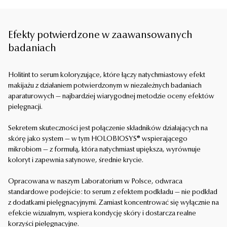
24 RECENZJI
Efekty potwierdzone w zaawansowanych
badaniach
Holitint to serum koloryzujące, które łączy natychmiastowy efekt
makijażu z działaniem potwierdzonym w niezależnych badaniach
aparaturowych — najbardziej wiarygodnej metodzie oceny efektów
pielęgnacji.
Sekretem skuteczności jest połączenie składników działających na
skórę jako system — w tym HOLOBIOSYS® wspierającego
mikrobiom — z formułą, która natychmiast upiększa, wyrównuje
koloryt i zapewnia satynowe, średnie krycie.
ALL IN EYE
199,90
zł
Opracowana w naszym Laboratorium w Polsce, odwraca
Serum pod oczy i na powieki
standardowe podejście: to serum z efektem podkładu — nie podkład
15 ml
z dodatkami pielęgnacyjnymi. Zamiast koncentrować się wyłącznie na
efekcie wizualnym, wspiera kondycję skóry i dostarcza realne
DODAJ
-
199,90
ZŁ
korzyści pielęgnacyjne.