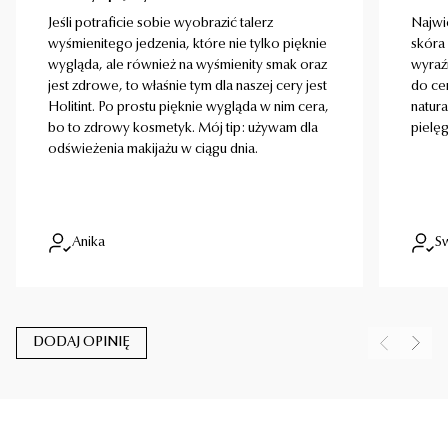
Jeśli potraficie sobie wyobrazić talerz
Najwię
wyśmienitego jedzenia, które nie tylko pięknie
skóra 
wygląda, ale również na wyśmienity smak oraz
wyraź
jest zdrowe, to właśnie tym dla naszej cery jest
do ce
Holitint. Po prostu pięknie wygląda w nim cera,
natura
bo to zdrowy kosmetyk. Mój tip: używam dla
pielę
odświeżenia makijażu w ciągu dnia.
Anika
Sw
DODAJ OPINIĘ