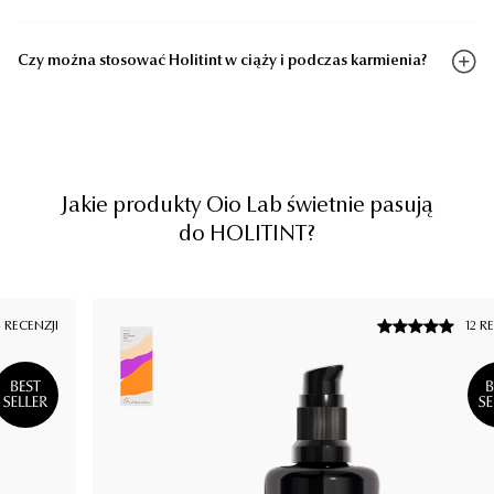
Czy można stosować Holitint w ciąży i podczas karmienia?
Jakie produkty Oio Lab świetnie pasują
do HOLITINT?
ECENZJI
12 REC