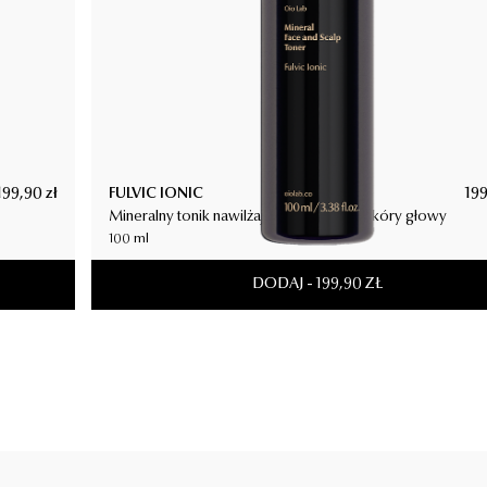
9,90
zł
FULVIC IONIC
199,
Mineralny tonik nawilżający do twarzy i skóry głowy
100 ml
DODAJ
-
199,90
ZŁ