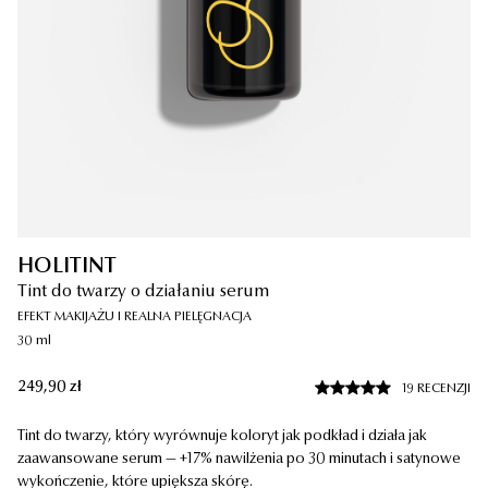
HOLITINT
Tint do twarzy o działaniu serum
INTERCELLULAR
289,90
zł
EFEKT MAKIJAŻU I REALNA PIELĘGNACJA
Serum Longevity nowej generacji
30 ml
50 ml
249,90
zł
19 RECENZJI
DODAJ
-
289,90
ZŁ
Tint do twarzy, który wyrównuje koloryt jak podkład i działa jak
26 RECENZJI
zaawansowane serum — +17% nawilżenia po 30 minutach i satynowe
wykończenie, które upiększa skórę.