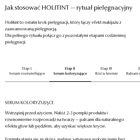
Jak stosować HOLITINT — rytuał pielęgnacyjny
Holitint to ostatni krok pielęgnacji, który łączy efekt makijażu z
zaawansowaną pielęgnacją.
Dla pełnego rytuału połącz go z pozostałymi etapami codziennej
pielęgnacji.
Etap I
Etap II
Etap III
Serum rozświetlające
Serum koloryzujące
Róż w kremie
Balsam 
SERUM KOLORYZUJĄCE
Wstrząśnij przed użyciem. Nałóż 2–3 pompki produktu i
równomiernie rozprowadź na twarzy — palcami dla naturalnego
efektu glow lub pędzlem, aby uzyskać większe krycie.
Formuła stapia się ze skórą, nadając satynowe wykończenie bez