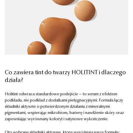
Co zawiera tint do twarzy HOLITINT i dlaczego
działa?
Holitint odwraca standardowe podejście — to serum z efektem
podkładu, nie podkład z dodatkami pielęgnacyjnymi. Formuła łączy
składniki aktywne o potwierdzonym działaniu z mineralnymi
pigmentami, wspierając mikrobiom, barierę i nawilżenie skóry oraz
zapewniając wyrównany koloryt i satynowe wykończenie.
Oto wybrane składniki aktywne, które wyróżniają naszą formułę: