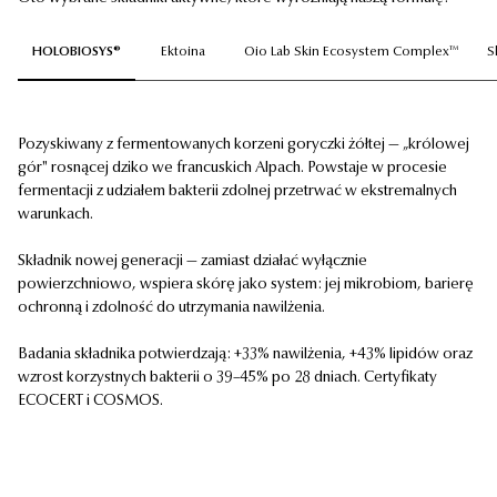
HOLOBIOSYS®
Ektoina
Oio Lab Skin Ecosystem Complex™
S
Pozyskiwany z fermentowanych korzeni goryczki żółtej — „królowej
gór" rosnącej dziko we francuskich Alpach. Powstaje w procesie
fermentacji z udziałem bakterii zdolnej przetrwać w ekstremalnych
warunkach.
Składnik nowej generacji — zamiast działać wyłącznie
powierzchniowo, wspiera skórę jako system: jej mikrobiom, barierę
ochronną i zdolność do utrzymania nawilżenia.
Badania składnika potwierdzają: +33% nawilżenia, +43% lipidów oraz
wzrost korzystnych bakterii o 39–45% po 28 dniach. Certyfikaty
ECOCERT i COSMOS.