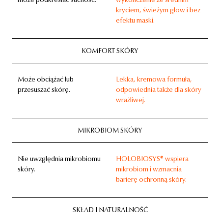
może podkreślać suchość.
wykończenie ze średnim
kryciem, świeżym glow i bez
efektu maski.
KOMFORT SKÓRY
Może obciążać lub
Lekka, kremowa formuła,
przesuszać skórę.
odpowiednia także dla skóry
wrażliwej.
MIKROBIOM SKÓRY
Nie uwzględnia mikrobiomu
HOLOBIOSYS® wspiera
skóry.
mikrobiom i wzmacnia
barierę ochronną skóry.
SKŁAD I NATURALNOŚĆ