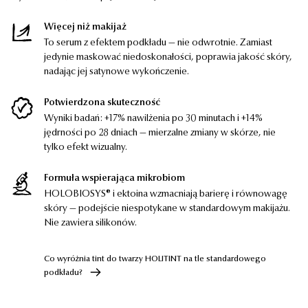
Więcej niż makijaż
To serum z efektem podkładu — nie odwrotnie. Zamiast
jedynie maskować niedoskonałości, poprawia jakość skóry,
nadając jej satynowe wykończenie.
Potwierdzona skuteczność
Wyniki badań: +17% nawilżenia po 30 minutach i +14%
jędrności po 28 dniach — mierzalne zmiany w skórze, nie
tylko efekt wizualny.
Formuła wspierająca mikrobiom
HOLOBIOSYS® i ektoina wzmacniają barierę i równowagę
skóry — podejście niespotykane w standardowym makijażu.
SUPERPAUSE
289,90
zł
Nie zawiera silikonów.
Krem regenerujący w okresie zmian hormonalnych
45 ml
Co wyróżnia tint do twarzy HOLITINT na tle standardowego
DODAJ
-
289,90
ZŁ
podkładu?