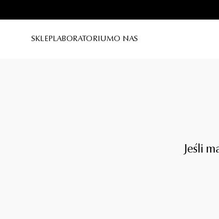
Szukaj...
WSZYSTKIE PRODUKTY
RODZAJ 
SKLEP
LABORATORIUM
O NAS
NOWOŚCI
SERUM D
BESTSELLERY
KREMY D
Sugerowane
OLEJKI 
INTERCELLULAR
MAKIJAŻ 
SUPERPAUSE
OCZYSZCZ
ALL IN EYE
Jeśli 
PIELĘGN