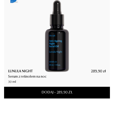
LUNULA NIGHT
289,90
zł
Serum z retinolem na noc
30 ml
DODAJ
-
289,90
ZŁ