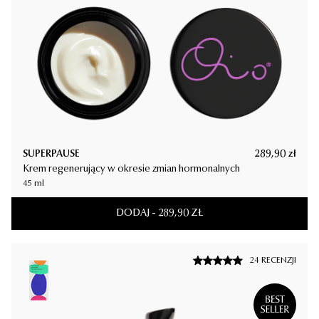
SUPERPAUSE
289,90
zł
SUPERPAUSE
289,90
zł
Krem regenerujący w okresie zmian hormonalnych
Krem regenerujący w okresie zmian hormonalnych
45 ml
45 ml
DODAJ
-
289,90
ZŁ
DODAJ
-
289,90
ZŁ
24 RECENZJI
24 RECENZJI