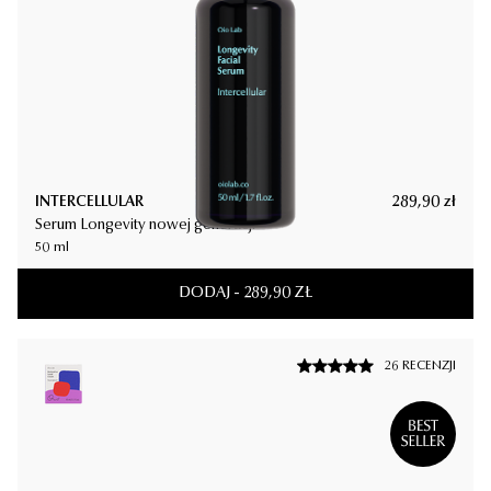
INTERCELLULAR
289,90
zł
INTERCELLULAR
289,90
zł
Serum Longevity nowej generacji
Serum Longevity nowej generacji
50 ml
50 ml
DODAJ
-
289,90
ZŁ
DODAJ
-
289,90
ZŁ
26 RECENZJI
26 RECENZJI