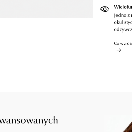
Wielofun
Jedno z
okulisty
odżywcz
Co wyróż
aawansowanych