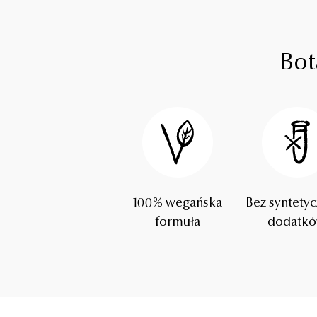
Bot
100% wegańska
Bez syntety
formuła
dodatk