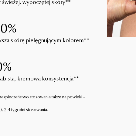
t świeżej, wypoczętej skóry**
00%
ksza skórę pielęgnującym kolorem**
0%
abista, kremowa konsystencja**
 bezpieczeństwo stosowania także na powieki –
), 2–4 tygodni stosowania.