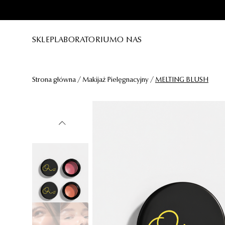
Szukaj...
WSZYSTKIE PRODUKTY
RODZAJ 
SKLEP
LABORATORIUM
O NAS
NOWOŚCI
SERUM D
BESTSELLERY
Strona główna
/
Makijaż Pielęgnacyjny
/
MELTING BLUSH
KREMY D
Ostatnie
OLEJKI 
Róż w kremie MELTING BLUSH
MAKIJAŻ 
OCZYSZCZ
Sugerowane
PIELĘGN
INTERCELLULAR
SUPERPAUSE
ALL IN EYE