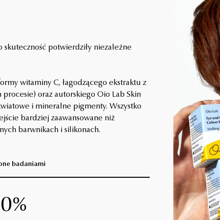
o skuteczność potwierdziły niezależne
 formy witaminy C, łagodzącego ekstraktu z
rocesie) oraz autorskiego Oio Lab Skin
kwiatowe i mineralne pigmenty. Wszystko
jście bardziej zaawansowane niż
ych barwnikach i silikonach.
one badaniami
00%