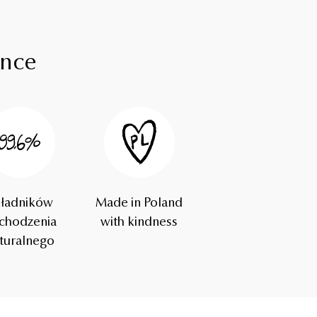
ence
kładników
Made in Poland
chodzenia
with kindness
turalnego