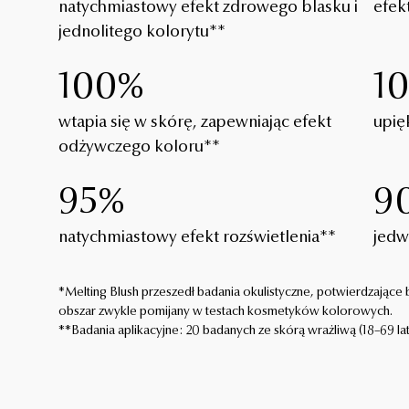
natychmiastowy efekt zdrowego blasku i
efek
jednolitego kolorytu**
100%
1
wtapia się w skórę, zapewniając efekt
upię
odżywczego koloru**
95%
9
natychmiastowy efekt rozświetlenia**
jedw
*Melting Blush przeszedł badania okulistyczne, potwierdzające
obszar zwykle pomijany w testach kosmetyków kolorowych.
**Badania aplikacyjne: 20 badanych ze skórą wrażliwą (18–69 lat