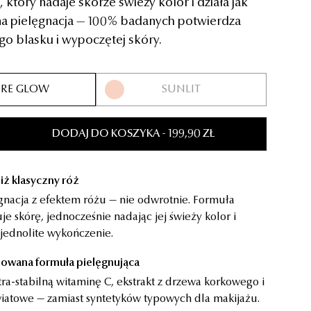
 który nadaje skórze świeży kolor i działa jak
AJ
DO KOSZYKA
DODAJ
DO KOSZYKA
 pielęgnacja — 100% badanych potwierdza
o blasku i wypoczętej skóry.
RE GLOW
SUNLIT
DODAJ
DO KOSZYKA
- 199,90 ZŁ
iż klasyczny róż
gnacja z efektem różu — nie odwrotnie. Formuła
je skórę, jednocześnie nadając jej świeży kolor i
jednolite wykończenie.
owana formuła pielęgnująca
tra-stabilną witaminę C, ekstrakt z drzewa korkowego i
iatowe — zamiast syntetyków typowych dla makijażu.