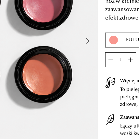
Róż w kremie,
DODAJ
DO KOSZYKA
DOD
zaawansowana
efekt zdroweg
FUTU
Liczba
produktów
Więcej n
To pielę
pielęgnu
zdrowe, 
Zaawans
Łączy ul
woski kw