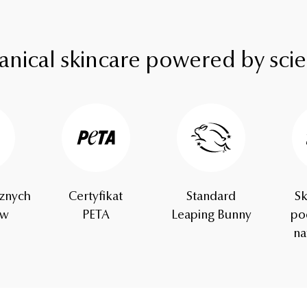
anical skincare powered by sci
cznych
Certyfikat
Standard
S
ów
PETA
Leaping Bunny
po
na